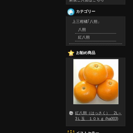
カテゴリー
上三柑橘｢八朔」
八朔
紅八朔
お勧め商品
紅八朔（はっさく） 2Ⅼ～
3Ｌ玉 １０ｋｇ (ha003)